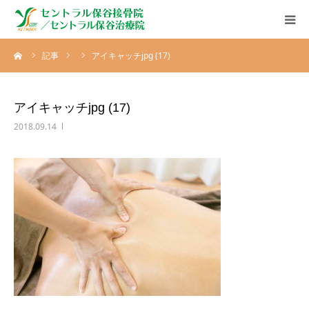
ーム
記事
アイキャッチjpg (17)
ホーム
こだわり
アイキャッチjpg (17)
2018.09.14
施術メニュー
スタッフ紹介
接骨院情報
お問い合わせ